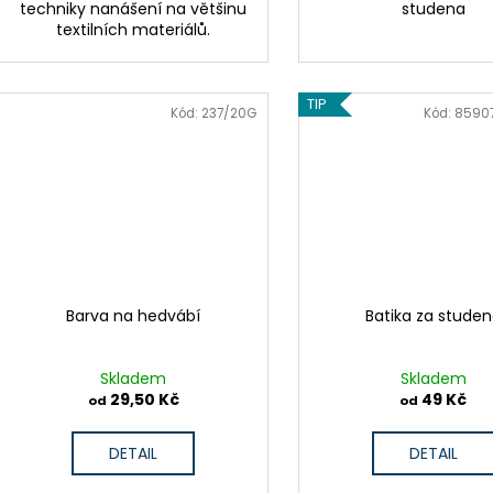
techniky nanášení na většinu
studena
textilních materiálů.
TIP
Kód:
237/20G
Kód:
8590
Barva na hedvábí
Batika za stude
Skladem
Skladem
29,50 Kč
49 Kč
od
od
DETAIL
DETAIL