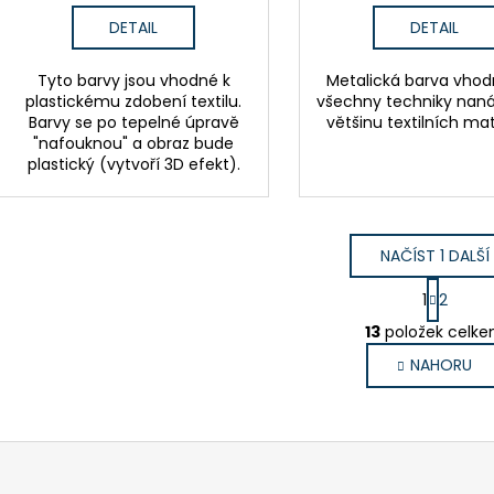
DETAIL
DETAIL
Tyto barvy jsou vhodné k
Metalická barva vhod
plastickému zdobení textilu.
všechny techniky naná
Barvy se po tepelné úpravě
většinu textilních mat
"nafouknou" a obraz bude
plastický (vytvoří 3D efekt).
NAČÍST 1 DALŠÍ
S
1
2
t
O
r
13
položek celk
v
á
NAHORU
l
n
k
á
o
d
v
a
á
c
n
í