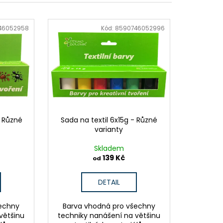
NKY
46052958
Kód:
8590746052996
- Různé
Sada na textil 6x15g - Různé
varianty
Skladem
139 Kč
od
DETAIL
šechny
Barva vhodná pro všechny
většinu
techniky nanášení na většinu