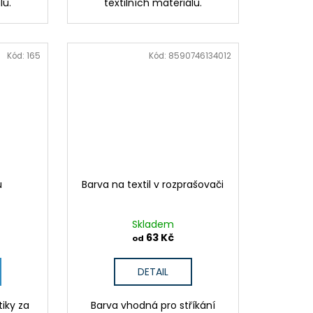
lů.
textilních materiálů.
Kód:
165
Kód:
8590746134012
u
Barva na textil v rozprašovači
Skladem
63 Kč
od
DETAIL
tiky za
Barva vhodná pro stříkání