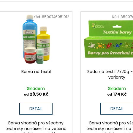
BARVA NA SUCHÉ KVĚTY V
BARVA NA KAMÍ
e
ROZPRAŠOVAČI
V
32,50 Kč
n
65 Kč
ý
Kód:
8590746051012
Kód:
85907
í
p
p
i
r
s
o
p
d
r
u
o
k
d
Barva na textil
Sada na textil 7x20g 
t
varianty
u
ů
k
Skladem
Skladem
t
29,50 Kč
174 Kč
od
od
ů
DETAIL
DETAIL
Barva vhodná pro všechny
Barva vhodná pro v
techniky nanášení na většinu
techniky nanášení na 