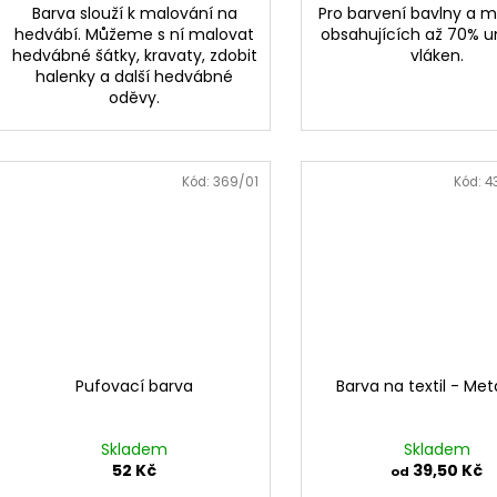
Barva slouží k malování na
Pro barvení bavlny a m
hedvábí. Můžeme s ní malovat
obsahujících až 70% 
hedvábné šátky, kravaty, zdobit
vláken.
halenky a další hedvábné
oděvy.
Kód:
369/01
Kód:
4
Pufovací barva
Barva na textil - Met
Skladem
Skladem
52 Kč
39,50 Kč
od