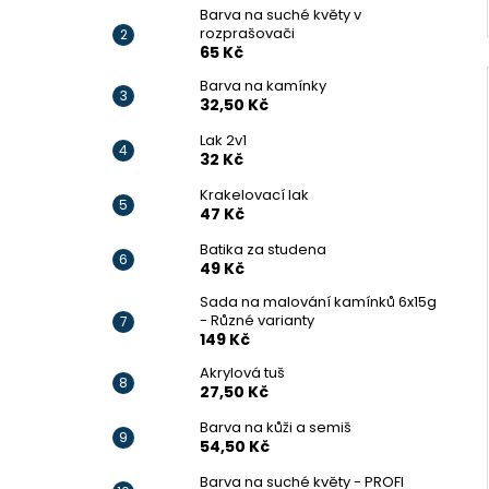
Barva na suché květy v
rozprašovači
65 Kč
Barva na kamínky
32,50 Kč
Lak 2v1
32 Kč
Krakelovací lak
47 Kč
Batika za studena
49 Kč
Sada na malování kamínků 6x15g
- Různé varianty
149 Kč
Akrylová tuš
27,50 Kč
Barva na kůži a semiš
54,50 Kč
Barva na suché květy - PROFI