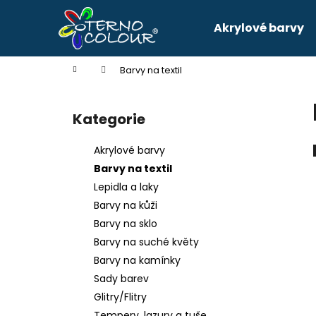
K
Přejít
na
o
Akrylové barvy
obsah
Zpět
Zpět
š
do
do
í
Domů
Barvy na textil
k
obchodu
obchodu
P
o
Kategorie
Přeskočit
s
kategorie
t
Akrylové barvy
r
Barvy na textil
a
Lepidla a laky
n
Barvy na kůži
n
Barvy na sklo
í
Barvy na suché květy
p
Barvy na kamínky
a
Sady barev
n
Glitry/Flitry
e
Tempery, lazury a tuše