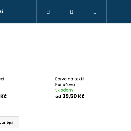
Hledat
Přihlášení
Nákupní
ži
Barvy na sklo
Barvy na suché květy
Ba
košík
xtil -
Barva na textil -
Perleťová
Skladem
 Kč
39,50 Kč
od
Následující
vanější