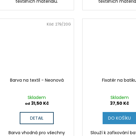
textilních materiálů.
textilních materiá
Kód:
279/20G
Barva na textil - Neonová
Fixatér na batik
Skladem
Skladem
31,50 Kč
37,50 Kč
od
DETAIL
DO KOŠÍKU
Barva vhodná pro všechny
Slouží k zafixování ba