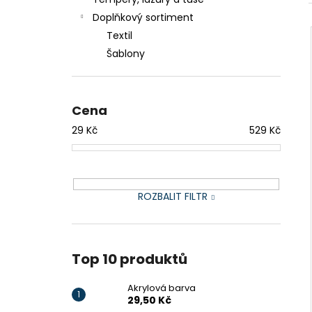
AKRYLOVÁ BARVA
l
Doplňkový sortiment
29,50 Kč
Textil
Šablony
Cena
29
Kč
529
Kč
ROZBALIT FILTR
Top 10 produktů
Akrylová barva
29,50 Kč