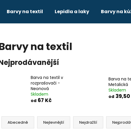
Barvy na textil
Lepidla a laky
Barvy na ků
Co potřebujete najít?
Barvy na textil
HLEDAT
Nejprodávanější
Barva na textil v
Doporučujeme
Barva na te
rozprašovači -
Metalická
Neonová
Skladem
Skladem
39,50
od
67 Kč
od
Ř
a
Abecedně
Nejlevnější
Nejdražší
Nejprodá
z