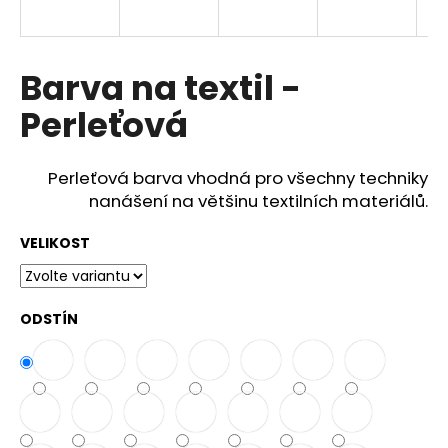
a
j
í
Barva na textil -
t
Perleťová
?
Perleťová barva vhodná pro všechny techniky
nanášení na většinu textilních materiálů.
HLEDAT
VELIKOST
D
ODSTÍN
o
p
o
r
u