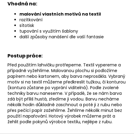
Vhodná na:
malování vlastních motivů na textil
razítkování
sítotisk
tupování s využitím šablony
další způsoby nanášení dle vaší fantasie
Postup práce:
Před použitím lahvičku protřepeme. Textil vypereme a
případně vyžehlíme. Malovanou plochu si podložíme
papírem nebo kartonem, aby barva neprosákla. Vybraný
motiv si na textil můžeme předkreslit tužkou, či konturou
(kontura zůstane po vyprání viditelná). Podle zvolené
techniky barvu naneseme. V případě, že se nám barva
zdá být příliš hustá, zředíme ji vodou. Barvu necháme
několik hodin důkladně zaschnout a poté ji z rubu nebo
přes pečící papír zažehlíme. Žehlíme několik minut bez
použití napařování. Hotový výrobek můžeme prát a
žehlit podle pokynů výrobce textilu, nejlépe z rubu.