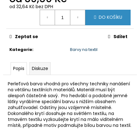
od
32,64 Kč
bez DPH
Měrná
DO KOŠÍKU
cena:
Zeptat se
Sdílet
Kategorie
:
Barvy na textil
Popis
Diskuze
Perleťová barva vhodná pro všechny techniky nanášení
na většinu textilních materiálů. Materiál musí být
alespoň částečně savý. Pro hedvábí a podobně jemné
látky vyrábíme speciální barvu s nižším obsahem
zahušťovadel. Odstíny jsou vzájemně mísitelné.
Dokonalého krytí dosahuje na světlém textilu, na
tmavém textilu vyzkoušejte krytí na málo viditelném
místě, případně motiv podmalujte bílou barvou na textil.