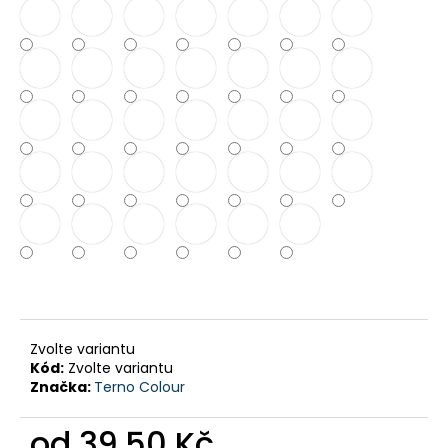
č
u
j
e
m
e
BARVA
NA
SUCHÉ
KVĚTY
V
ROZPRAŠOVAČI
65
Kč
Zvolte variantu
Kód:
Zvolte variantu
Značka:
Terno Colour
od
39,50 Kč