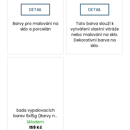
DETAIL
DETAIL
Barvy pro malování na
Tato barva slouží k
sklo a porcelán
vytváření vlastní vitráže
nebo malování na sklo.
Dekorativní barva na
sklo.
Sada vypalovacích
barev 6x15g (Barvy na
sklo) - Různé varianty
Skladem
159 Kč