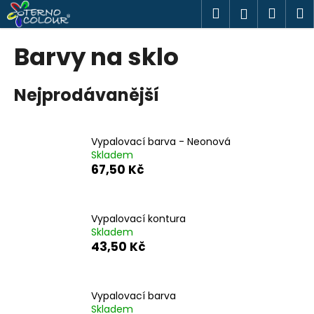
K
Přejít
Hledat
Náku
M
Přihlášen
na
o
obsah
Zpět
Zpět
košík
š
Barvy na sklo
í
C
k
Nejprodávanější
o
p
o
Vypalovací barva - Neonová
t
Skladem
ř
67,50 Kč
e
b
u
Vypalovací kontura
Skladem
j
43,50 Kč
e
t
e
Vypalovací barva
n
Skladem