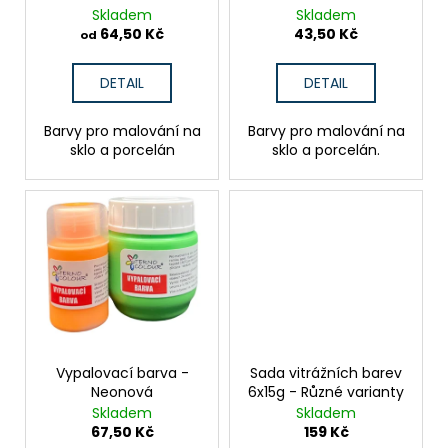
č
d
Skladem
Skladem
u
u
64,50 Kč
43,50 Kč
od
j
k
e
t
DETAIL
DETAIL
m
ů
e
Barvy pro malování na
Barvy pro malování na
sklo a porcelán
sklo a porcelán.
BATIKA
ZA
STUDENA
49
Kč
Vypalovací barva -
Sada vitrážních barev
Neonová
6x15g - Různé varianty
Skladem
Skladem
67,50 Kč
159 Kč