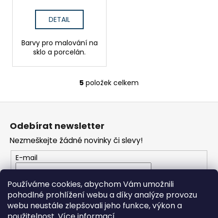
DETAIL
Barvy pro malování na
sklo a porcelán.
5
položek celkem
O
v
Z
l
á
á
Odebírat newsletter
d
p
a
Nezmeškejte žádné novinky či slevy!
a
c
t
E-mail
í
í
p
Vložením e-mailu souhlasíte s
podmínkami
r
Používáme cookies, abychom Vám umožnili
ochrany osobních údajů
v
pohodlné prohlížení webu a díky analýze provozu
k
webu neustále zlepšovali jeho funkce, výkon a
PŘIHLÁSIT SE
y
použitelnost.
Více informací