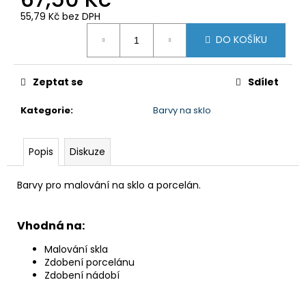
č
u
55,79 Kč bez DPH
Měrná
j
DO KOŠÍKU
cena:
e
m
e
Zeptat se
Sdílet
Kategorie
:
Barvy na sklo
BARVA
NA
KAMÍNKY
Popis
Diskuze
32,50
Kč
Barvy pro malování na sklo a porcelán.
Vhodná na:
Malování skla
Zdobení porcelánu
Zdobení nádobí