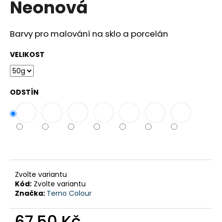
Neonová
a
j
Barvy pro malování na sklo a porcelán
í
t
VELIKOST
?
ODSTÍN
HLEDAT
D
o
Zvolte variantu
p
Kód:
Zvolte variantu
o
Značka:
Terno Colour
r
u
67,50 Kč