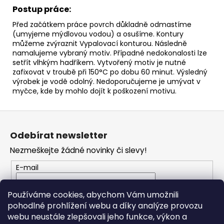
Postup práce:
Před začátkem práce povrch důkladně odmastíme
(umyjeme mýdlovou vodou) a osušíme. Kontury
můžeme zvýraznit Vypalovací konturou. Následně
namalujeme vybraný motiv. Případné nedokonalosti lze
setřít vlhkým hadříkem. Vytvořený motiv je nutné
zafixovat v troubě při 150°C po dobu 60 minut. Výsledný
výrobek je vodě odolný. Nedoporučujeme je umývat v
myčce, kde by mohlo dojít k poškození motivu.
Z
á
Odebírat newsletter
p
Nezmeškejte žádné novinky či slevy!
a
t
E-mail
í
Vložením e-mailu souhlasíte s
podmínkami
Používáme cookies, abychom Vám umožnili
ochrany osobních údajů
pohodlné prohlížení webu a díky analýze provozu
webu neustále zlepšovali jeho funkce, výkon a