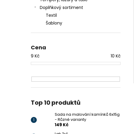
SADA NA MALOVÁNÍ KAMÍNKŮ 6X15G -
l
RŮZNÉ VARIANTY
Doplňkový sortiment
149 Kč
Textil
Šablony
Cena
9
Kč
10
Kč
Top 10 produktů
Sada na malování kamínků 6x15g
- Různé varianty
149 Kč
Lak 2v1