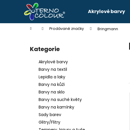
K
Přejít
na
o
Akrylové barvy
obsah
Zpět
Zpět
š
do
do
í
Domů
Prodávané značky
Bringmann
k
obchodu
obchodu
P
o
Kategorie
Přeskočit
s
kategorie
t
Akrylové barvy
r
Barvy na textil
a
Lepidla a laky
n
Barvy na kůži
n
Barvy na sklo
í
Barvy na suché květy
p
Barvy na kamínky
a
Sady barev
n
Glitry/Flitry
e
Tempery, lazury a tuše