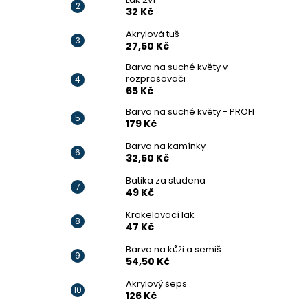
32 Kč
Akrylová tuš
27,50 Kč
Barva na suché květy v
rozprašovači
65 Kč
Barva na suché květy - PROFI
179 Kč
Barva na kamínky
32,50 Kč
Batika za studena
49 Kč
Krakelovací lak
47 Kč
Barva na kůži a semiš
54,50 Kč
Akrylový šeps
126 Kč