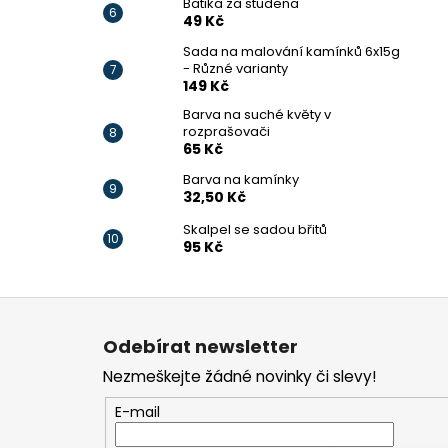
Batika za studena
49 Kč
Sada na malování kamínků 6x15g
- Různé varianty
149 Kč
Barva na suché květy v
rozprašovači
65 Kč
Barva na kamínky
32,50 Kč
Skalpel se sadou břitů
95 Kč
Z
á
Odebírat newsletter
p
Nezmeškejte žádné novinky či slevy!
a
t
E-mail
í