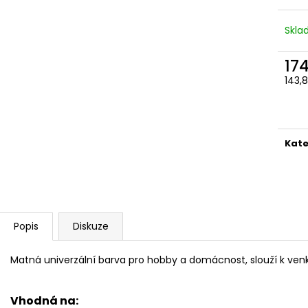
LAK 2V1
BARVA NA KŮŽI A
32 Kč
54,50 Kč
Skl
17
143,
Měr
cena
Kate
Popis
Diskuze
Matná univerzální barva pro hobby a domácnost, slouží k ven
Vhodná na: