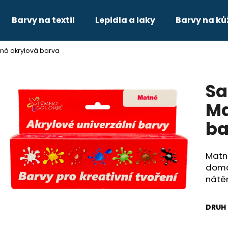
Barvy na textil
Lepidla a laky
Barvy na ků
tná akrylová barva
Co potřebujete najít?
Sa
HLEDAT
Ma
ba
Doporučujeme
Matná
domác
nátě
DRUH