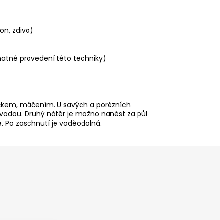
on, zdivo)
matné provedení této techniky)
kem, máčením. U savých a porézních
s vodou. Druhý nátěr je možno nanést za půl
ě. Po zaschnutí je voděodolná.