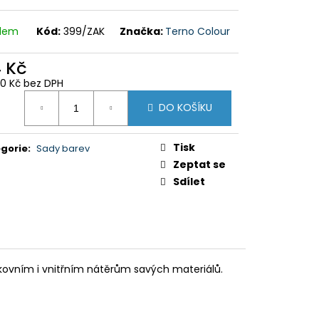
 SEMIŠ
adem
Kód:
399/ZAK
Značka:
Terno Colour
4 Kč
80 Kč bez DPH
ná
DO KOŠÍKU
:
Tisk
gorie
:
Sady barev
Zeptat se
Sdílet
kovním i vnitřním nátěrům savých materiálů.