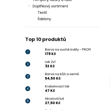
BARVA NA SUCHÉ KVĚTY - PROFI
l
Doplňkový sortiment
179 Kč
Textil
Šablony
Top 10 produktů
Barva na suché květy - PROFI
179 Kč
Lak 2v1
32 Kč
Barva na kůži a semiš
54,50 Kč
Krakelovací lak
47 Kč
Akrylová tuš
27,50 Kč