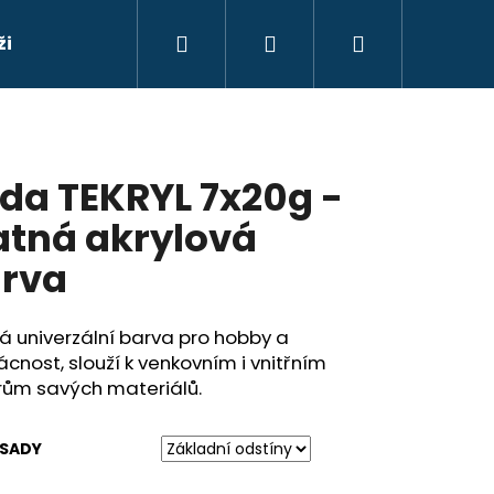
Hledat
Přihlášení
Nákupní
ži
Barvy na sklo
Barvy na suché květy
Ba
košík
da TEKRYL 7x20g -
tná akrylová
rva
 univerzální barva pro hobby a
nost, slouží k venkovním i vnitřním
rům savých materiálů.
Následující
 SADY