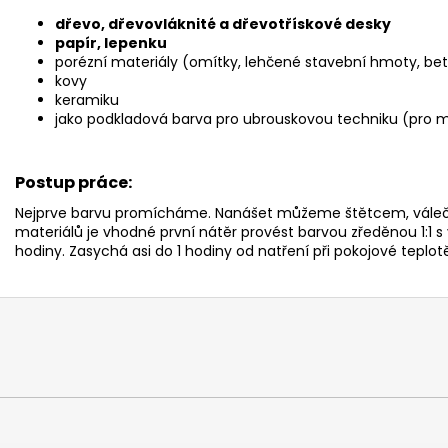
dřevo, dřevovláknité a dřevotřískové desky
papír, lepenku
porézní materiály (omítky, lehčené stavební hmoty, bet
kovy
keramiku
jako podkladová barva pro ubrouskovou techniku (pro 
Postup práce:
Nejprve barvu promícháme. Nanášet můžeme štětcem, váleč
materiálů je vhodné první nátěr provést barvou zředěnou 1:1 
hodiny. Zasychá asi do 1 hodiny od natření při pokojové teplot