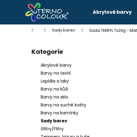
K
Přejít
na
o
Akrylové barvy
obsah
Zpět
Zpět
š
do
do
í
Domů
Sady barev
Sada TEKRYL 7x20g - Ma
k
obchodu
obchodu
P
o
Kategorie
Přeskočit
s
kategorie
t
Akrylové barvy
r
Barvy na textil
a
Lepidla a laky
n
Barvy na kůži
n
Barvy na sklo
í
Barvy na suché květy
p
Barvy na kamínky
a
Sady barev
n
Glitry/Flitry
e
Tempery, lazury a tuše