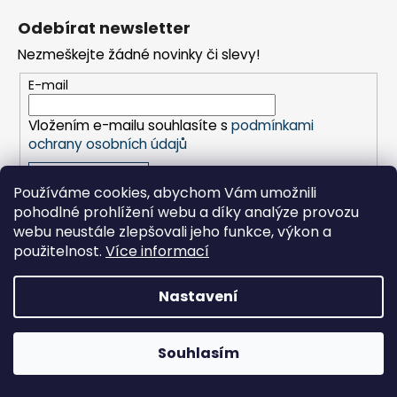
á
a
Odebírat newsletter
p
j
Nezmeškejte žádné novinky či slevy!
a
í
t
E-mail
t
í
?
Vložením e-mailu souhlasíte s
podmínkami
ochrany osobních údajů
PŘIHLÁSIT SE
Používáme cookies, abychom Vám umožnili
HLEDAT
pohodlné prohlížení webu a díky analýze provozu
webu neustále zlepšovali jeho funkce, výkon a
použitelnost.
Více informací
Vytvořil Shoptet
D
Copyright 2026
Terno Colour
. Všechna práva vyhrazena.
Nastavení
o
p
o
Vítejte na novém E-shopu barev TERNO COLOUR. Přejeme
Souhlasím
r
příjemný nákup.
u