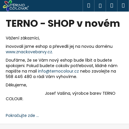
K
Přejít
Hledat
Náku
M
Přihlášen
na
o
obsah
Zpět
Zpět
košík
š
TERNO - SHOP v novém
í
C
k
o
Vážení zákazníci,
p
inovovali jsme eshop a převedli jej na novou doménu
www.znackovebarvy.cz.
o
t
Doufáme, že se Vám nový eshop bude líbit a budete
spokojeni. Pokud budete cokoliv potřebovat, klidně nám
ř
napište na mail
info@ternocolour.cz
nebo zavolejte na
e
568 446 480 a rádi Vám vyhovíme.
b
Děkujeme,
u
Josef Vašina, výrobce barev TERNO
j
COLOUR.
e
t
Pokračujte zde ...
e
Z
n