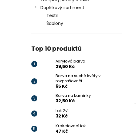
AKRYLOVÁ BARVA
l
Doplňkový sortiment
29,50 Kč
Textil
Šablony
Top 10 produktů
Akrylová barva
29,50 Kč
Barva na suché květy v
rozprašovači
65 Kč
Barva na kamínky
32,50 Kč
Lak 2v1
32 Kč
Krakelovací lak
47 Kč