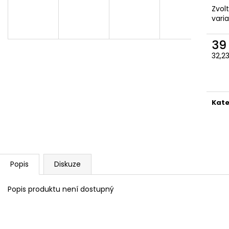
BARVA NA SUCHÉ KVĚTY V
BARVA NA KAMÍ
Zvol
ROZPRAŠOVAČI
32,50 Kč
vari
65 Kč
39
32,2
Měr
cena
Kate
Popis
Diskuze
Popis produktu není dostupný