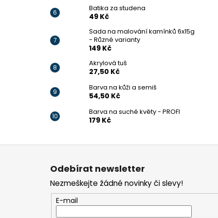
Batika za studena
49 Kč
Sada na malování kamínků 6x15g
- Různé varianty
149 Kč
Akrylová tuš
27,50 Kč
Barva na kůži a semiš
54,50 Kč
Barva na suché květy - PROFI
179 Kč
Z
á
Odebírat newsletter
p
Nezmeškejte žádné novinky či slevy!
a
t
E-mail
í