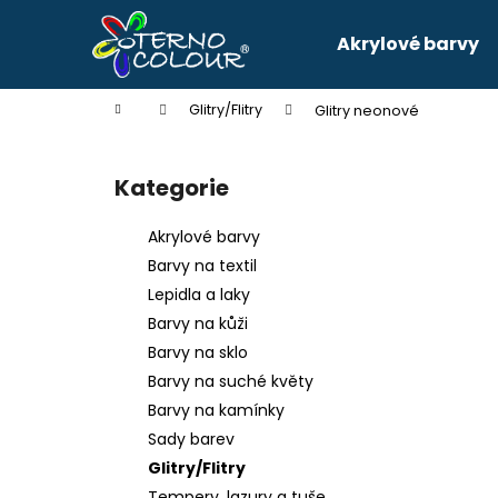
K
Přejít
na
o
Akrylové barvy
obsah
Zpět
Zpět
š
do
do
í
Domů
Glitry/Flitry
Glitry neonové
k
obchodu
obchodu
P
o
Kategorie
Přeskočit
s
kategorie
t
Akrylové barvy
r
Barvy na textil
a
Lepidla a laky
n
Barvy na kůži
n
Barvy na sklo
í
Barvy na suché květy
p
Barvy na kamínky
a
Sady barev
n
Glitry/Flitry
e
Tempery, lazury a tuše