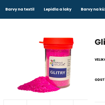
Barvy na textil
Lepidla a laky
Barvy na ků
Co potřebujete najít?
Gl
HLEDAT
VELIK
Doporučujeme
ODST