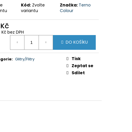
NKY
te
Kód:
Zvolte
Značka:
Terno
antu
variantu
Colour
 Kč
3 Kč bez DPH
ná
DO KOŠÍKU
:
Tisk
gorie
:
Glitry/Flitry
Zeptat se
Sdílet