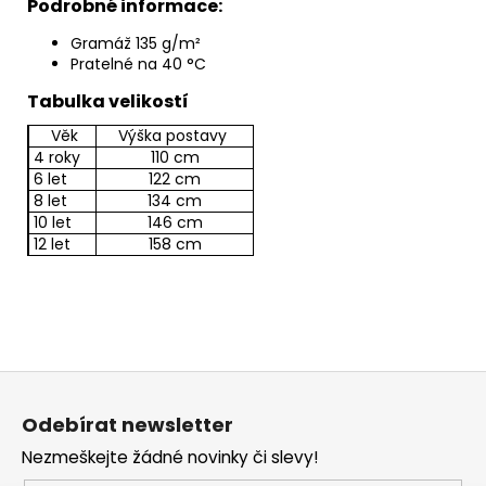
Podrobné informace:
Gramáž 135 g/m²
Pratelné na 40 °C
Tabulka velikostí
Věk
Výška postavy
4 roky
110 cm
6 let
122 cm
8 let
134 cm
10 let
146 cm
12 let
158 cm
Z
á
Odebírat newsletter
p
Nezmeškejte žádné novinky či slevy!
a