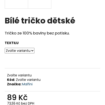
a
j
í
Bílé tričko dětské
t
?
Tričko ze 100% bavlny bez potisku.
TEXTILU
HLEDAT
D
Zvolte variantu
o
Kód:
Zvolte variantu
Značka:
Malfini
p
o
89 Kč
r
u
73,55 Kč bez DPH