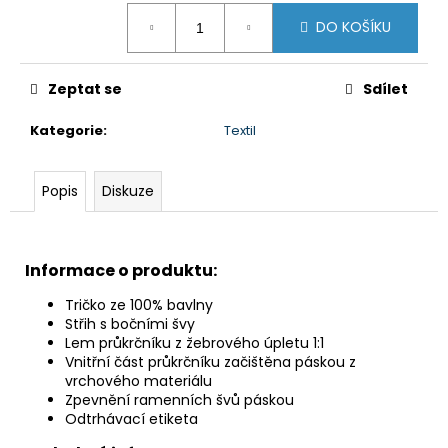
č
Měrná
u
DO KOŠÍKU
cena:
j
e
m
Zeptat se
Sdílet
e
Kategorie
:
Textil
BARVA
NA
Popis
Diskuze
KŮŽI
A
SEMIŠ
54,50
Informace o produktu:
Kč
Tričko ze 100% bavlny
Střih s bočními švy
Lem průkrčníku z žebrového úpletu 1:1
Vnitřní část průkrčníku začištěna páskou z
vrchového materiálu
Zpevnění ramenních švů páskou
Odtrhávací etiketa