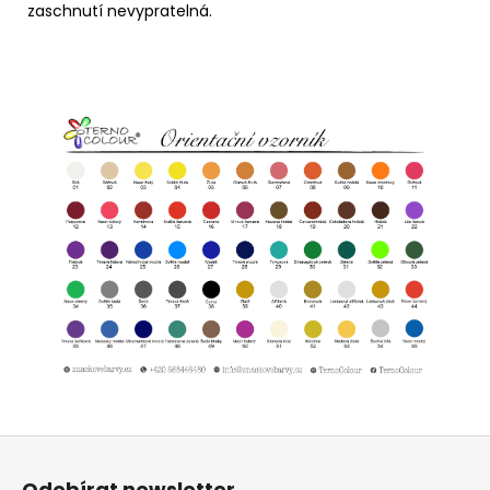
zaschnutí nevypratelná.
Z
á
Odebírat newsletter