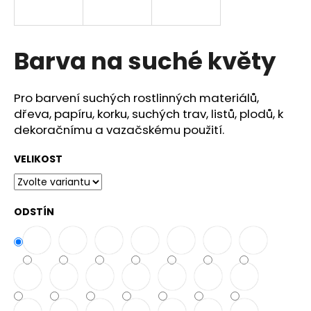
a
j
í
Barva na suché květy
t
?
Pro barvení suchých rostlinných materiálů,
dřeva, papíru, korku, suchých trav, listů, plodů, k
dekoračnímu a vazačskému použití.
VELIKOST
HLEDAT
ODSTÍN
D
o
p
o
r
u