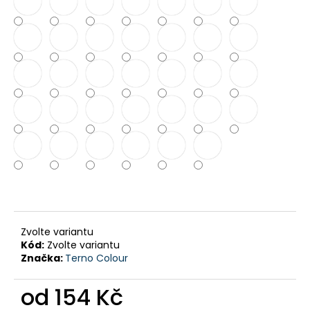
č
u
j
e
m
e
BARVA
NA
SUCHÉ
KVĚTY
-
PROFI
179
Kč
Zvolte variantu
Kód:
Zvolte variantu
Značka:
Terno Colour
od
154 Kč