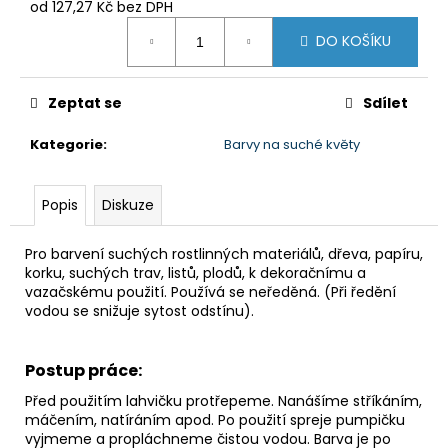
od
127,27 Kč
bez DPH
Měrná
DO KOŠÍKU
cena:
Zeptat se
Sdílet
Kategorie
:
Barvy na suché květy
Popis
Diskuze
Pro barvení suchých rostlinných materiálů, dřeva, papíru,
korku, suchých trav, listů, plodů, k dekoračnímu a
vazačskému použití. Používá se neředěná. (Při ředění
vodou se snižuje sytost odstínu).
Postup práce:
Před použitím lahvičku protřepeme. Nanášíme stříkáním,
máčením, natíráním apod. Po použití spreje pumpičku
vyjmeme a propláchneme čistou vodou. Barva je po