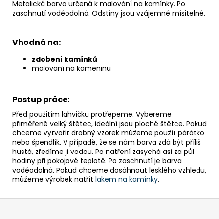
Metalická barva určená k malování na kamínky. Po
zaschnutí voděodolná. Odstíny jsou vzájemně mísitelné.
Vhodná na:
zdobení kamínků
malování na kameninu
Postup práce:
Před použitím lahvičku protřepeme. Vybereme
přiměřeně velký štětec, ideální jsou ploché štětce. Pokud
chceme vytvořit drobný vzorek můžeme použít párátko
nebo špendlík. V případě, že se nám barva zdá být příliš
hustá, zředíme ji vodou. Po natření zasychá asi za půl
hodiny při pokojové teplotě. Po zaschnutí je barva
voděodolná. Pokud chceme dosáhnout lesklého vzhledu,
můžeme výrobek natřít
lakem na kamínky
.
Z
á