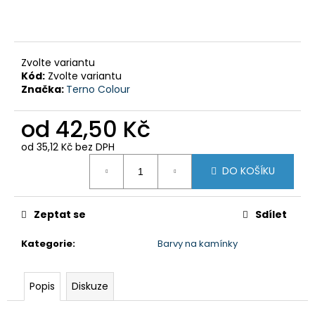
č
u
j
e
m
Zvolte variantu
Kód:
Zvolte variantu
e
Značka:
Terno Colour
BARVA
od
42,50 Kč
NA
KŮŽI
od
35,12 Kč
bez DPH
A
Měrná
SEMIŠ
DO KOŠÍKU
cena:
54,50
Kč
Zeptat se
Sdílet
Kategorie
:
Barvy na kamínky
Popis
Diskuze