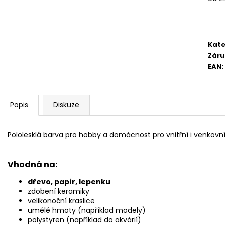
Měr
cena
Kate
Záru
EAN
:
Popis
Diskuze
Pololesklá barva pro hobby a domácnost pro vnitřní i venkovní
Vhodná na:
dřevo, papír, lepenku
zdobení keramiky
velikonoční kraslice
umělé hmoty (například modely)
polystyren (například do akvárií)