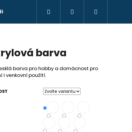
Hledat
Přihlášení
Nákupní
ži
Barvy na sklo
Barvy na suché květy
Ba
košík
rylová barva
lesklá barva pro hobby a domácnost pro
ní i venkovní použití.
OST
Následující