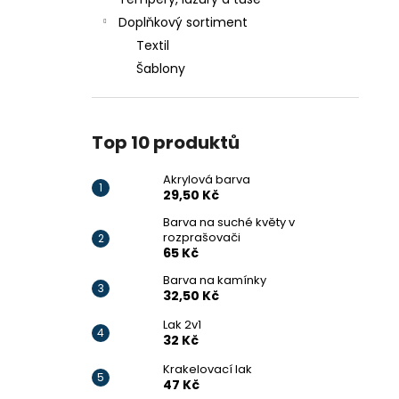
AKRYLOVÁ BARVA
l
Doplňkový sortiment
29,50 Kč
Textil
Šablony
Top 10 produktů
Akrylová barva
29,50 Kč
Barva na suché květy v
rozprašovači
65 Kč
Barva na kamínky
32,50 Kč
Lak 2v1
32 Kč
Krakelovací lak
47 Kč