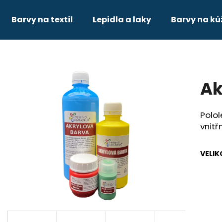
Barvy na textil
Lepidla a laky
Barvy na ků
Co potřebujete najít?
Ak
HLEDAT
Polo
vnitř
Doporučujeme
VELIK