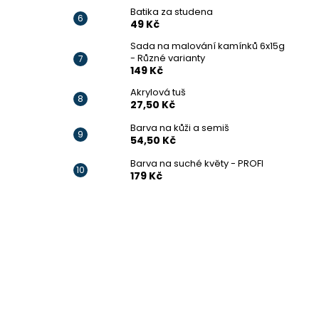
Batika za studena
49 Kč
Sada na malování kamínků 6x15g
- Různé varianty
149 Kč
Akrylová tuš
27,50 Kč
Barva na kůži a semiš
54,50 Kč
Barva na suché květy - PROFI
179 Kč