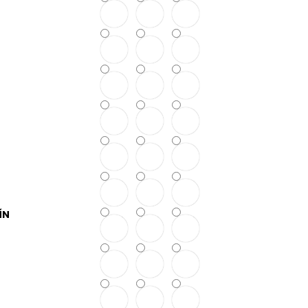
NKY
ÍN