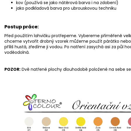
kov (používá se jako nátěrová barva i na zdobení)
jako podkladová barva pro ubrouskovou techniku
Postup práce:
Před použitím lahvičku protřepeme. Vybereme přiměřeně velký 
chceme vytvořit drobný vzorek můžeme použít párátko nebo š
příliš hustá, zředíme ji vodou. Po natření zasychá asi za půl h
voděodolná.
POZOR:
Dvě natřené plochy dlouhodobě položené na sebe se 