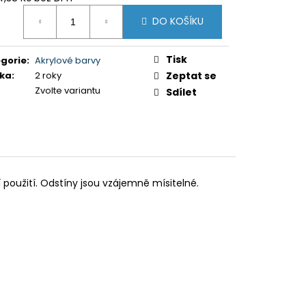
ná
DO KOŠÍKU
:
Tisk
gorie
:
Akrylové barvy
ka
:
2 roky
Zeptat se
Zvolte variantu
Sdílet
 použití. Odstíny jsou vzájemně mísitelné.