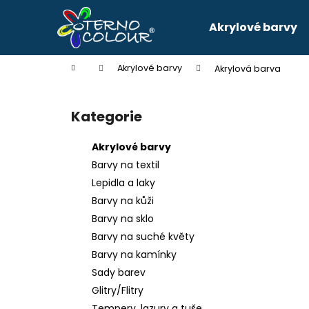
K
Přejít
na
o
Akrylové barvy
obsah
Zpět
Zpět
š
do
do
í
Domů
Akrylové barvy
Akrylová barva
k
obchodu
obchodu
P
o
Kategorie
Přeskočit
s
kategorie
t
Akrylové barvy
r
Barvy na textil
a
Lepidla a laky
n
Barvy na kůži
n
Barvy na sklo
í
Barvy na suché květy
p
Barvy na kamínky
a
Sady barev
n
Glitry/Flitry
e
Tempery, lazury a tuše