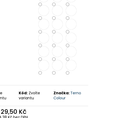
te
Kód:
Zvolte
Značka:
Terno
antu
variantu
Colour
d
29,50 Kč
4,38 Kč
bez DPH