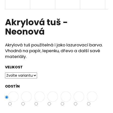
a
j
í
Akrylová tuš -
t
Neonová
?
Akrylová tuš použitelná i jako lazurovací barva.
Vhodná na papír, lepenku, dřevo a další savé
materiály.
HLEDAT
VELIKOST
D
o
ODSTÍN
p
o
r
u