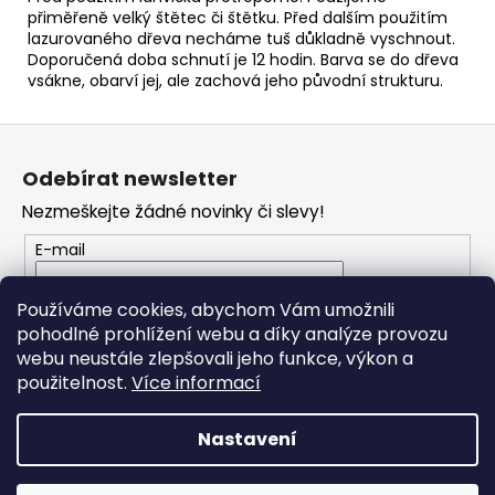
přiměřeně velký štětec či štětku. Před dalším použitím
lazurovaného dřeva necháme tuš důkladně vyschnout.
Doporučená doba schnutí je 12 hodin. Barva se do dřeva
vsákne, obarví jej, ale zachová jeho původní strukturu.
Z
á
Odebírat newsletter
p
Nezmeškejte žádné novinky či slevy!
a
t
E-mail
í
Vložením e-mailu souhlasíte s
podmínkami
Používáme cookies, abychom Vám umožnili
ochrany osobních údajů
pohodlné prohlížení webu a díky analýze provozu
webu neustále zlepšovali jeho funkce, výkon a
PŘIHLÁSIT SE
použitelnost.
Více informací
Nastavení
Vytvořil Shoptet