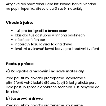
Akrylová tuš použitelná i jako lazurovací barva. Vhodná
na papír, lepenku, dřevo a další savé materiály.
Vhodná jako:
tuš pro
kaligrafii a krasopsaní
klasická tuš dostupná v mnoha odstínech
náplň plnících per
nátěrový
lazurovací lak
na dřevo
kvalitní a zároveň levná barva pro kreativní tvoření
Postup práce:
a) Kaligrafie a malování na savé materiály
Před použitím lahvičku protřepeme. Vybereme si
přiměřeně velký kulatý štětec, špejli či kaligrafické pero.
Dále postupujeme dle vybrané techniky. Tuš zasychá do
15 minut.
b) Lazurování dřeva
Před použitím lahvičku protřepeme. Použijeme