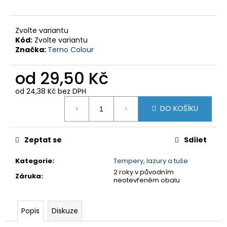
č
u
j
Zvolte variantu
e
Kód:
Zvolte variantu
m
Značka:
Terno Colour
e
od
29,50 Kč
BARVA
od
24,38 Kč
bez DPH
NA
Měrná
SUCHÉ
DO KOŠÍKU
cena:
KVĚTY
V
ROZPRAŠOVAČI
Zeptat se
Sdílet
65
Kč
Kategorie
:
Tempery, lazury a tuše
2 roky v původním
Záruka
:
neotevřeném obalu
Popis
Diskuze